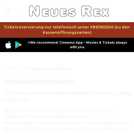
Ticketreservierung nur telefonisch unter 089/562500 (zu den 
Kassenöffnungszeiten)
✨We recommend: Cineamo App – Movies & Tickets always
with you.
Specials
Filmkunstwochen München
Filmkunstwochen München
Die Filmkunstwochen finden traditionell Ende Juli / Anfang
August statt.
Begründet wurden die Filmkunstwochen 1952 vom
Münchner Kino-Pionier Fritz Falter. Die
Kinobetreiber*innen der Münchner Filmkunstkinos feiern
heute in seinem Erbe das Sommerfestival der Arthouse-