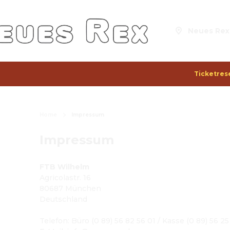
Neues Rex 
Ticketres
Home
Impressum
Impressum
FTB Wilhelm
Agricolastr. 16
80687 München
Deutschland
Telefon
: 
Büro (0 89) 56 82 56 01 / Kasse (0 89) 56 2