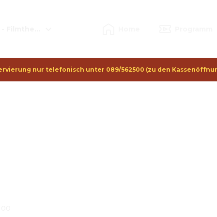
- Filmtheater
Home
Programm
ervierung nur telefonisch unter 089/562500 (zu den Kassenöffnu
5 00