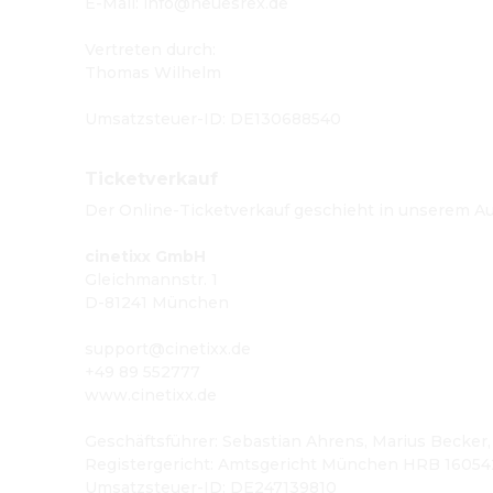
E-Mail
:
info@neuesrex.de
Vertreten durch
:
Thomas Wilhelm
Umsatzsteuer-ID
: 
DE130688540
Ticketverkauf
Der Online-Ticketverkauf geschieht in unserem A
cinetixx GmbH
Gleichmannstr. 1
D-81241 München
support@cinetixx.de
+49 89 552777
www.cinetixx.de
Geschäftsführer: Sebastian Ahrens, Marius Becker,
Registergericht: Amtsgericht München HRB 16054
Umsatzsteuer-ID: DE247139810